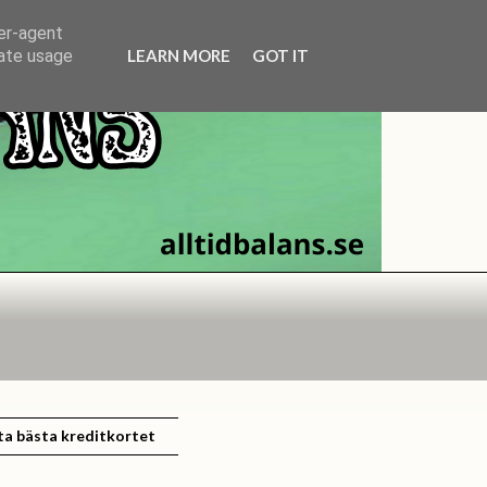
ser-agent
LEARN MORE
GOT IT
rate usage
ta bästa kreditkortet