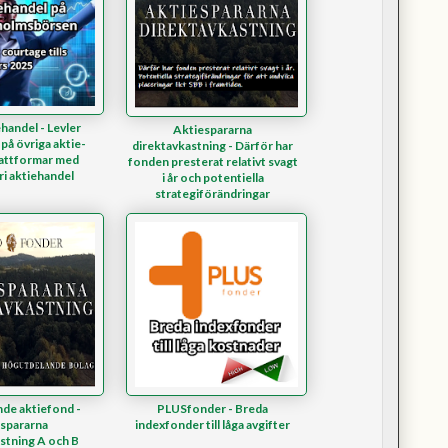
ehandel - Levler
Aktiespararna
 på övriga aktie-
direktavkastning - Därför har
attformar med
fonden presterat relativt svagt
ri aktiehandel
i år och potentiella
strategiförändringar
de aktiefond -
PLUSfonder - Breda
spararna
indexfonder till låga avgifter
stning A och B