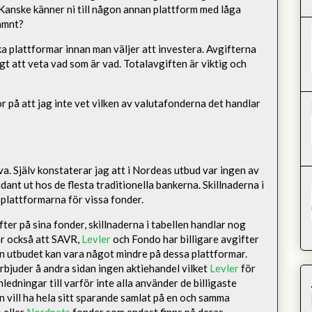
 Kanske känner ni till någon annan plattform med låga
nämnt?
ika plattformar innan man väljer att investera. Avgifterna
ligt att veta vad som är vad. Totalavgiften är viktig och
 på att jag inte vet vilken av valutafonderna det handlar
jälva. Själv konstaterar jag att i Nordeas utbud var ingen av
dant ut hos de flesta traditionella bankerna. Skillnaderna i
 plattformarna för vissa fonder.
ter på sina fonder, skillnaderna i tabellen handlar nog
ar också att SAVR
,
Levler
och Fondo har billigare avgifter
n utbudet kan vara något mindre på dessa plattformar.
bjuder å andra sidan ingen aktiehandel vilket
Levler
för
ledningar till varför inte alla använder de billigaste
n vill ha hela sitt sparande samlat på en och samma
s
eller
Nordnets
fonder som endast finns på deras