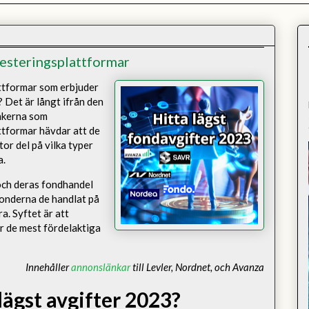
vesteringsplattformar
attformar som erbjuder
 Det är långt ifrån den
ankerna som
attformar hävdar att de
tor del på vilka typer
a.
och deras fondhandel
fonderna de handlat på
a. Syftet är att
r de mest fördelaktiga
Innehåller
annonslänkar
till Levler, Nordnet, och Avanza
lägst avgifter 2023?