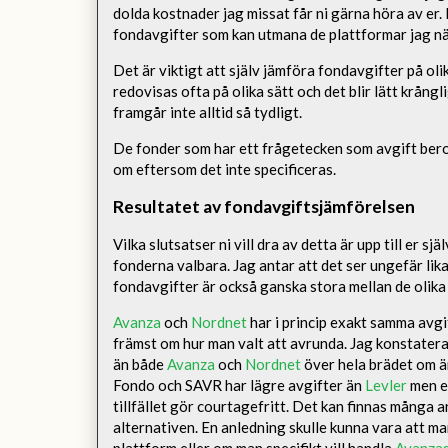
dolda kostnader jag missat får ni gärna höra av er.
fondavgifter som kan utmana de plattformar jag 
Det är viktigt att själv jämföra fondavgifter på ol
redovisas ofta på olika sätt och det blir lätt krång
framgår inte alltid så tydligt.
De fonder som har ett frågetecken som avgift beror
om eftersom det inte specificeras.
Resultatet av fondavgiftsjämförelsen
Vilka slutsatser ni vill dra av detta är upp till er s
fonderna valbara. Jag antar att det ser ungefär lika
fondavgifter är också ganska stora mellan de olika
Avanza
och
Nordnet
har i princip exakt samma avgif
främst om hur man valt att avrunda. Jag konstater
än både
Avanza
och
Nordnet
över hela brädet om ä
Fondo och SAVR
har lägre avgifter än
Levler
men er
tillfället gör courtagefritt. Det kan finnas många an
alternativen. En anledning skulle kunna vara att ma
plattform eller om man specifikt vill handla
Avanza