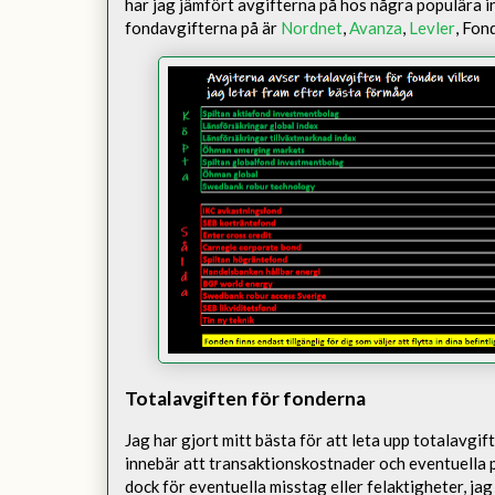
har jag jämfört avgifterna på hos några populära i
fondavgifterna på är
Nordnet
,
Avanza
,
Levler
, Fon
Totalavgiften för fonderna
Jag har gjort mitt bästa för att leta upp totalavgi
innebär att transaktionskostnader och eventuella 
dock för eventuella misstag eller felaktigheter, jag 