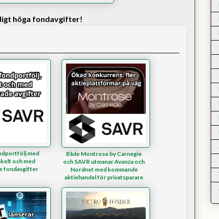
digt höga fondavgifter!
ndportfölj med
Både Montrose by Carnegie
kelt och med
och SAVR utmanar Avanza och
e fondavgifter
Nordnet med kommande
aktiehandel för privatsparare