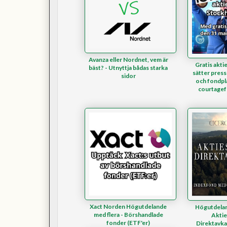
Avanza eller Nordnet, vem är
Gratis akti
bäst? - Utnyttja bådas starka
sätter press
sidor
och fondpl
courtagef
Xact Norden Högutdelande
Högutdelan
med flera - Börshandlade
Aktie
fonder (ETF'er)
Direktavka