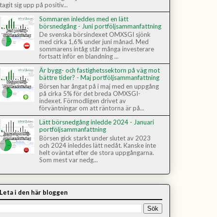
tagit sig upp på positiv...
Sommaren inleddes med en lätt
börsnedgång - Juni portföljsammanfattning
De svenska börsindexet OMXSGI sjönk
med cirka 1,6% under juni månad. Med
sommarens intåg står många investerare
fortsatt inför en blandning ...
Är bygg- och fastighetssektorn på väg mot
bättre tider? - Maj portföljsammanfattning
Börsen har ångat på i maj med en uppgång
på cirka 5% för det breda OMXSGI-
indexet. Förmodligen drivet av
förväntningar om att räntorna är på...
Lätt börsnedgång inledde 2024 - Januari
portföljsammanfattning
Börsen gick starkt under slutet av 2023
och 2024 inleddes lätt nedåt. Kanske inte
helt oväntat efter de stora uppgångarna.
Som mest var nedg...
Leta i den här bloggen