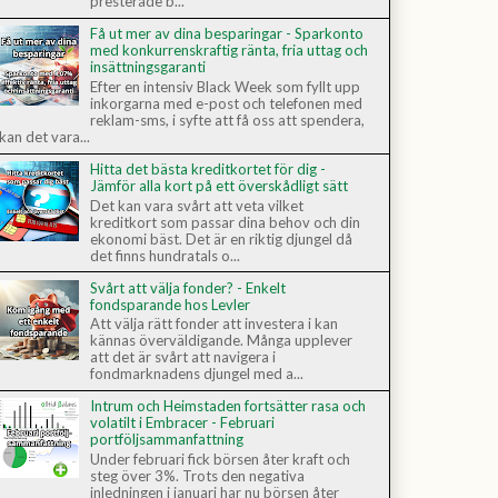
presterade b...
Få ut mer av dina besparingar - Sparkonto
med konkurrenskraftig ränta, fria uttag och
insättningsgaranti
Efter en intensiv Black Week som fyllt upp
inkorgarna med e-post och telefonen med
reklam-sms, i syfte att få oss att spendera,
kan det vara...
Hitta det bästa kreditkortet för dig -
Jämför alla kort på ett överskådligt sätt
Det kan vara svårt att veta vilket
kreditkort som passar dina behov och din
ekonomi bäst. Det är en riktig djungel då
det finns hundratals o...
Svårt att välja fonder? - Enkelt
fondsparande hos Levler
Att välja rätt fonder att investera i kan
kännas överväldigande. Många upplever
att det är svårt att navigera i
fondmarknadens djungel med a...
Intrum och Heimstaden fortsätter rasa och
volatilt i Embracer - Februari
portföljsammanfattning
Under februari fick börsen åter kraft och
steg över 3%. Trots den negativa
inledningen i januari har nu börsen åter