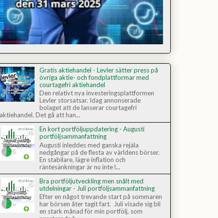
Gratis aktiehandel - Levler sätter press på
övriga aktie- och fondplattformar med
courtagefri aktiehandel
Den relativt nya investeringsplattformen
Levler storsatsar. Idag annonserade
bolaget att de lanserar courtagefri
aktiehandel. Det gå att han...
En kort portföljuppdatering - Augusti
portföljsammanfattning
Augusti inleddes med ganska rejäla
nedgångar på de flesta av världens börser.
En stabilare, lägre inflation och
räntesänkningar är nu inte l...
Bra portföljutveckling men snålt med
utdelningar - Juli portföljsammanfattning
Efter en något trevande start på sommaren
har börsen åter tagit fart. Juli visade sig bli
en stark månad för min portfölj, som