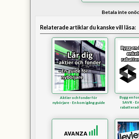
Betala inte onö
Relaterade artiklar du kanske vill läsa:
Bygg en fo
Aktier och fonder för
SAVR - En
nybörjare - En kom igång guide
rabatterad