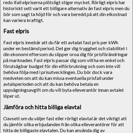
redo ifall elpriserna plötsligt stiger mycket. Rörligt elpris har
historiskt sett varit ett billigare alternativ än fast elpris men du
bör som sagt ta höjd för och vara beredd på att din elkostnad
kan variera kraftigt.
Fast elpris
Fast elpris innebär att du får ett avtalat fast pris per kWh
under en bestämd period. Det ger dig trygghet och stabilitet i
din ekonomi eftersom du slipper oroa dig för prisförändringar
på marknaden. Fast elpris passar dig som vill ha en enkel och
förutsägbar budget för din elförbrukning och som inte vill
behöva följa med i prisutvecklingen. Du bör dock vara
medveten om att du kan missa eventuella prisfall under
avtalsperioden och att du kan behöva betala en
uppsägningsavgift om du vill byta elleverantör innan avtalet
löper ut.
Jämföra och hitta billiga elavtal
Oavsett om du väljer fast eller rörligt elavtal är det viktigt att
du jämför olika erbjudanden från olika elleverantörer för att
hitta de billigaste elavtalen. Du kan använda dig av