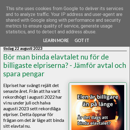
This site uses cookies from Google to deliver its services
and to analyze traffic. Your IP address and user-agent are
shared with Google along with performance and security
metrics to ensure quality of service, generate usage
statistics, and to detect and address abuse.
▼
LEARN MORE
GOT IT
tisdag 22 augusti 2023
Bör man binda elavtalet nu för de
billigaste elpriserna? - Jämför avtal och
spara pengar
Elpriset har svängt rejält det
senaste året. Från att ha varit
rekordhögt i augusti 2022 har
vi nu under juli och halva
augusti 2023 sett rekordlåga
elpriser. Detta öppnar för
frågan om det är läge att binda
sitt elavtal nu.