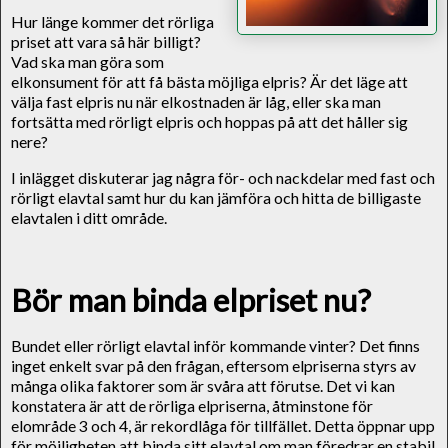
Hur länge kommer det rörliga
priset att vara så här billigt?
Vad ska man göra som
elkonsument för att få bästa möjliga elpris? Är det läge att
välja fast elpris nu när elkostnaden är låg, eller ska man
fortsätta med rörligt elpris och hoppas på att det håller sig
nere?
I inlägget diskuterar jag några för- och nackdelar med fast och
rörligt elavtal samt hur du kan jämföra och hitta de billigaste
elavtalen i ditt område.
Bör man binda elpriset nu?
Bundet eller rörligt elavtal inför kommande vinter? Det finns
inget enkelt svar på den frågan, eftersom elpriserna styrs av
många olika faktorer som är svåra att förutse. Det vi kan
konstatera är att de rörliga elpriserna, åtminstone för
elområde 3 och 4, är rekordlåga för tillfället. Detta öppnar upp
för möjligheten att binda sitt elavtal om man föredrar en stabil